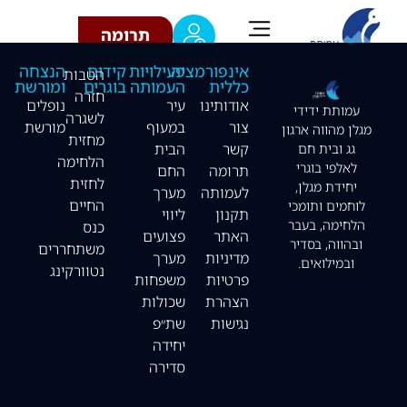
מורשת
לתוכן
תרומה
אינפורמציה
פעילויות
קידום
הנצחה
הטבות
כללית
העמותה
בוגרים
ומורשת
חזרה
אודותינו
עיר
נופלים
עמותת ידידי
לשגרה
צור
במעוף
מורשת
מגלן מהווה ארגון
מחזית
קשר
הבית
גג ובית חם
הלחימה
לאלפי בוגרי
תרומה
החם
לחזית
יחידת מגלן,
לעמותה
מערך
החיים
לוחמים ותומכי
תקנון
ליווי
הלחימה, בעבר
כנס
האתר
פצועים
ובהווה, בסדיר
משתחררים
מדיניות
מערך
ובמילואים.
נטוורקינג
פרטיות
משפחות
הצהרת
שכולות
נגישות
שת״פ
יחידה
סדירה