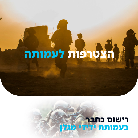
תרומה
הצטרפות
לעמותה
רישום כחבר
בעמותת ידידי מגלן