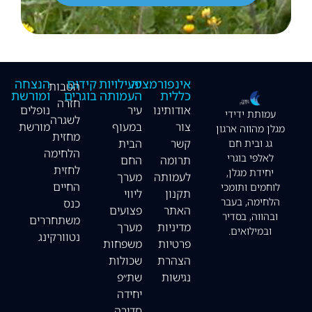
אינפורמציה
פעילויות
קידום
הנצחה
הטבות
כללית
העמותה
בוגרים
ומורשת
חזרה
אודותינו
עיר
נופלים
עמותת ידידי
לשגרה
צור
במעוף
מורשת
מגלן מהווה ארגון
מחזית
קשר
הבית
גג ובית חם
הלחימה
לאלפי בוגרי
תרומה
החם
לחזית
יחידת מגלן,
לעמותה
מערך
החיים
לוחמים ותומכי
תקנון
ליווי
הלחימה, בעבר
כנס
האתר
פצועים
ובהווה, בסדיר
משתחררים
מדיניות
מערך
ובמילואים.
נטוורקינג
פרטיות
משפחות
הצהרת
שכולות
נגישות
שת״פ
יחידה
סדירה