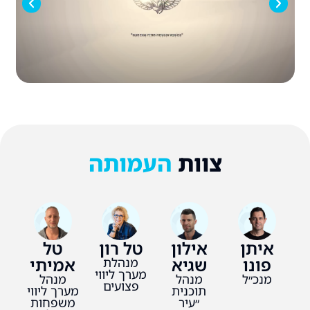
צוות
העמותה
איתן
אילון
טל רון
טל
פונו
שגיא
אמיתי
מנהלת
מערך ליווי
מנכ״ל
מנהל
מנהל
פצועים
תוכנית
מערך ליווי
״עיר
משפחות