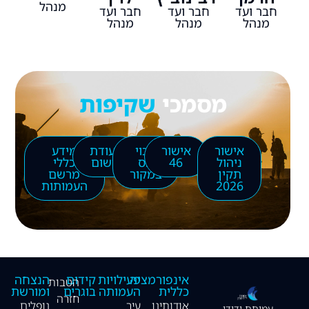
מנהל
חבר ועד
חבר ועד
חבר ועד
מנהל
מנהל
מנהל
מסמכי
שקיפות
אישור
אישור
ניכוי
תעודת
מידע
ניהול
46
מס
רישום
כללי
תקין
במקור
מרשם
2026
העמותות
אינפורמציה
פעילויות
קידום
הנצחה
הטבות
כללית
העמותה
בוגרים
ומורשת
חזרה
אודותינו
עיר
נופלים
עמותת ידידי