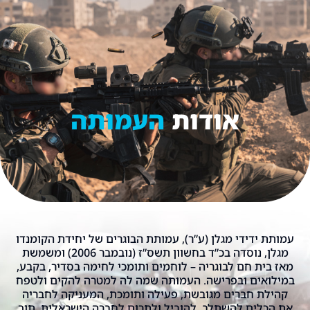
תרומה
אודות
העמותה
עמותת ידידי מגלן (ע”ר), עמותת הבוגרים של יחידת הקומנדו
מגלן, נוסדה בכ”ד בחשוון תשס”ז (נובמבר 2006) ומשמשת
מאז בית חם לבוגריה – לוחמים ותומכי לחימה בסדיר, בקבע,
במילואים ובפרישה. העמותה שמה לה למטרה להקים ולטפח
קהילת חברים מגובשת, פעילה ותומכת, המעניקה לחבריה
את הכלים להשתלב, להוביל ולתרום לחברה הישראלית, תוך