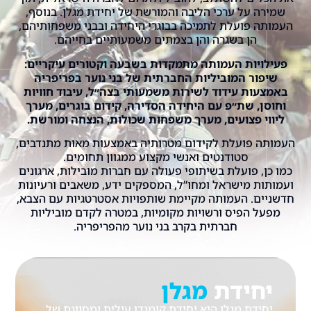
שמירה על ערכי הליבה והמורשת של יחידת מגלן. בנוסף,
העמותה פועלת לתמיכה בבוגרי היחידה ובבני משפחותיהם,
הן בשגרה והן בצמתים משמעותיים בחייהם.
פעילויות העמותה מתמקדות בשבעה וקטורים עיקריים:
שיפור המוביליות החברתית של בני נוער בפריפריה
באמצעות עידוד לשירות משמעותי בצה״ל, עיבוד חוויות
וחוסן, שת״פ עם היחידה הסדירה, קידום בוגרים, מערך
ליווי פצועים, מערך משפחות שכולות, הנצחה ומורשת.
העמותה פועלת לקידום מטרותיה באמצעות מאות מתנדבים,
סטודנטים ואנשי מקצוע ממגוון תחומים.
כמו כן, פועלת בשיתופי פעולה עם חברות מובילות, ארגונים
ועמותות מישראל ומחו”ל, המספקים ידע, משאבים ורעיונות
חדשניים. העמותה מקיימת שותפויות אסטרטגיות עם הצבא,
מפעל הפיס ורשויות מקומיות, במטרה לקדם מוביליות
חברתית בקרב בני נוער מהפריפריה.
יחידת
מגלן
יחידת מגלן היא יחידת קומנדו עילית ומסווגת של