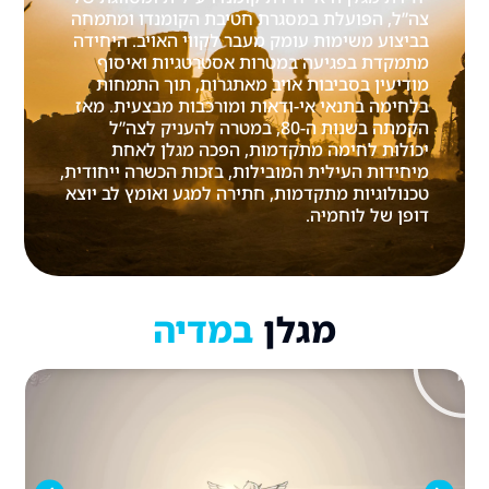
צה”ל, הפועלת במסגרת חטיבת הקומנדו ומתמחה
בביצוע משימות עומק מעבר לקווי האויב. היחידה
מתמקדת בפגיעה במטרות אסטרטגיות ואיסוף
מודיעין בסביבות אויב מאתגרות, תוך התמחות
בלחימה בתנאי אי-ודאות ומורכבות מבצעית. מאז
הקמתה בשנות ה-80, במטרה להעניק לצה”ל
יכולות לחימה מתקדמות, הפכה מגלן לאחת
מיחידות העילית המובילות, בזכות הכשרה ייחודית,
טכנולוגיות מתקדמות, חתירה למגע ואומץ לב יוצא
דופן של לוחמיה.
מגלן
במדיה