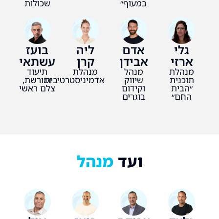
במעוף״
שכולות
גלי
אדם
ליה
בועז
ארזי
אבידן
קרן
עשתאי
מנהלת
מנהל
מנהלת
תיעוד
תוכנית
שיווק
אדמיניסטרטיבית
ומורשת,
״הבית
וקידום
צלם ראשי
החם״
בוגרים
ועד
מנהל